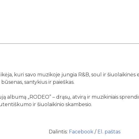
likėja, kuri savo muzikoje jungia R&B, soul ir šiuolaikinės
 būsenas, santykius ir paieškas.
aują albumą „RODEO” – drąsų, atvirą ir muzikiniais sprend
utentiškumo ir šiuolaikinio skambesio.
Dalintis:
Facebook
/
El. paštas