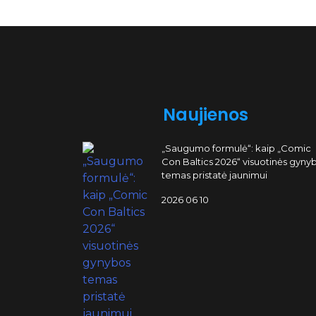
Naujienos
„Saugumo formulė“: kaip „Comic
Con Baltics 2026“ visuotinės gyny
temas pristatė jaunimui
2026 06 10