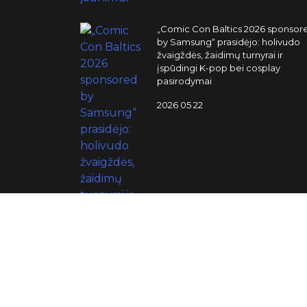
„Comic Con Baltics 2026 sponsor
by Samsung“ prasidėjo: holivudo
žvaigždės, žaidimų turnyrai ir
įspūdingi K-pop bei cosplay
pasirodymai
2026 05 22
„Comic Con Baltics 2026 sponsor
by Samsung“ jau šią savaitę: kokia