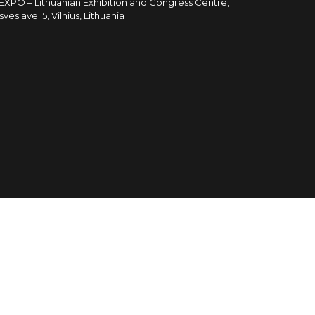
TEXPO – Lithuanian Exhibition and Congress Centre,
sves ave. 5, Vilnius, Lithuania