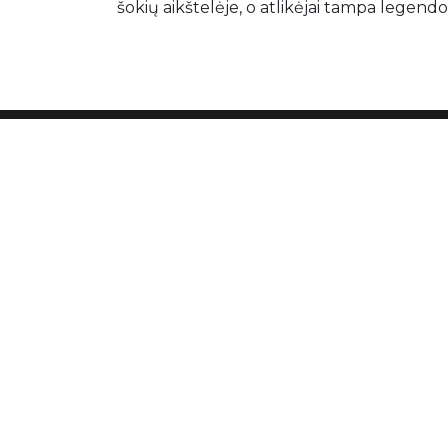
šokių aikštelėje, o atlikėjai tampa legendo
Naujienos
„Saugumo formulė“: kaip „Comic
Con Baltics 2026“ visuotinės gyny
temas pristatė jaunimui
2026 06 10