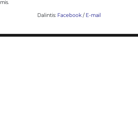
mis.
Dalintis:
Facebook
/
E-mail
Sekite mus
bos
Turite klausimų?
info@ccbaltics.com