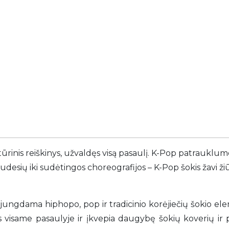
tūrinis reiškinys, užvaldęs visą pasaulį. K-Pop patrauklum
desių iki sudėtingos choreografijos – K-Pop šokis žavi ži
sujungdama hiphopo, pop ir tradicinio korėjiečių šokio e
 visame pasaulyje ir įkvepia daugybę šokių koverių ir