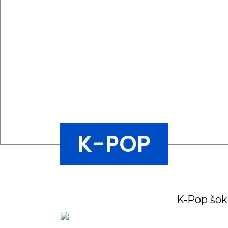
K-POP
K-Pop šoki