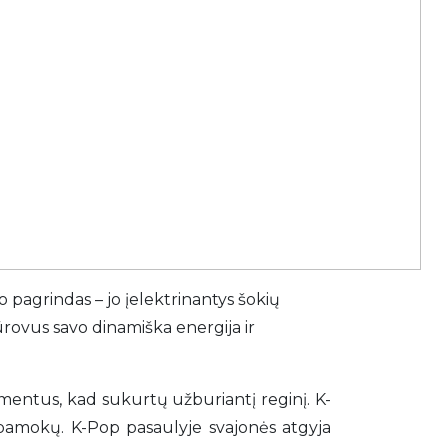
o pagrindas – jo įelektrinantys šokių
ūrovus savo dinamiška energija ir
lementus, kad sukurtų užburiantį reginį. K-
 pamokų. K-Pop pasaulyje svajonės atgyja