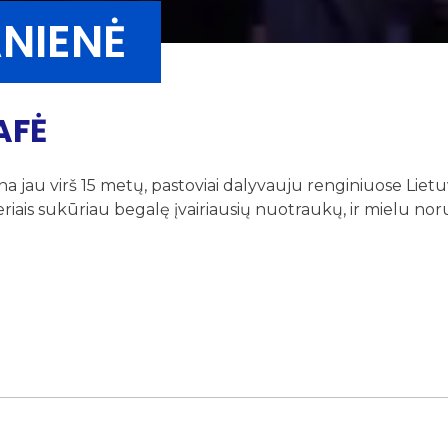
NIENĖ
AFĖ
na jau virš 15 metų, pastoviai dalyvauju renginiuose Liet
yeriais sukūriau begalę įvairiausių nuotraukų, ir mielu nor