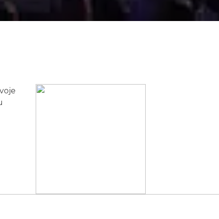
uvoje
u