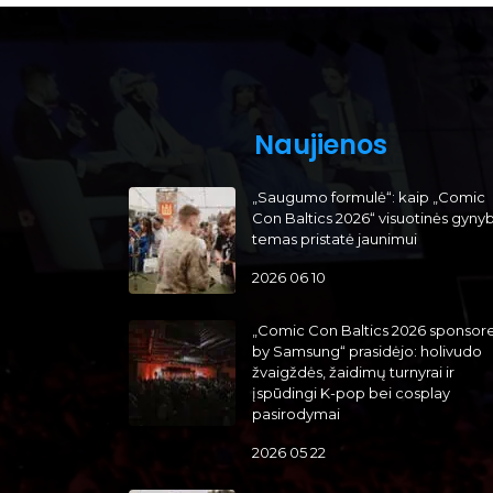
Naujienos
„Saugumo formulė“: kaip „Comic
Con Baltics 2026“ visuotinės gyny
temas pristatė jaunimui
2026 06 10
„Comic Con Baltics 2026 sponsor
by Samsung“ prasidėjo: holivudo
žvaigždės, žaidimų turnyrai ir
įspūdingi K-pop bei cosplay
pasirodymai
2026 05 22