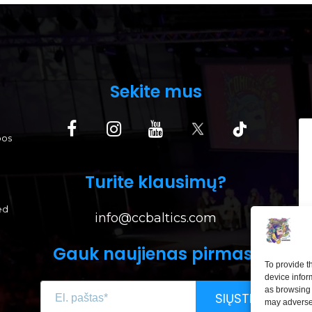
Sekite mus
bos
Turite klausimų?
ed
info@ccbaltics.com
Gauk naujienas pirmas!
To provide t
device infor
as browsing 
LI
SIŲSTI
may adversel
Lai