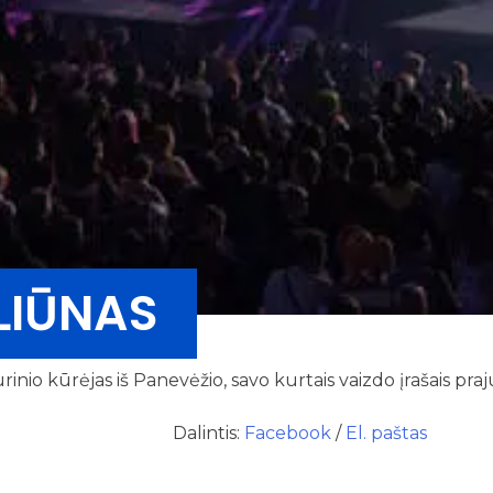
LIŪNAS
urinio kūrėjas iš Panevėžio, savo kurtais vaizdo įrašais pr
Dalintis:
Facebook
/
El. paštas