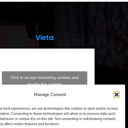
Vieta
Click to accept marketing cookies and
enable this content
Manage Consent
he best experiences, we use technologies like cookies to store and/or access
mation. Consenting to these technologies will allow us to process data such
behavior or unique IDs on this site. Not consenting or withdrawing consent,
TEXPO – Lithuanian Exhibition and Congress Centre,
y affect certain features and functions.
sves ave. 5, Vilnius, Lithuania