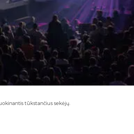
ajuokinantis tūkstančius sekėjų.