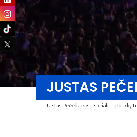
JUSTAS PEČE
Justas Pečeliūnas – socialinių tinklų t