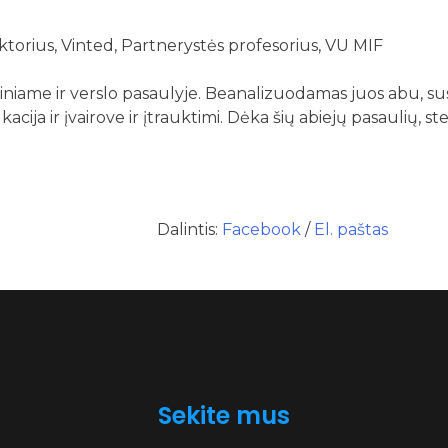
rektorius, Vinted, Partnerystės profesorius, VU MIF
miniame ir verslo pasaulyje. Beanalizuodamas juos abu, s
ija ir įvairove ir įtrauktimi. Dėka šių abiejų pasaulių, ste
Dalintis:
Facebook
/
El. paštas
Sekite mus