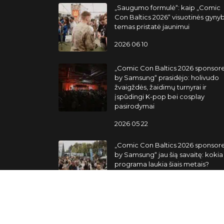
„Saugumo formulė“: kaip „Comic
Con Baltics 2026“ visuotinės gyny
temas pristatė jaunimui
2026 06 10
„Comic Con Baltics 2026 sponsor
by Samsung“ prasidėjo: holivudo
žvaigždės, žaidimų turnyrai ir
įspūdingi K-pop bei cosplay
pasirodymai
2026 05 22
„Comic Con Baltics 2026 sponsor
by Samsung“ jau šią savaitę: kokia
programa laukia šiais metais?
2026 05 19