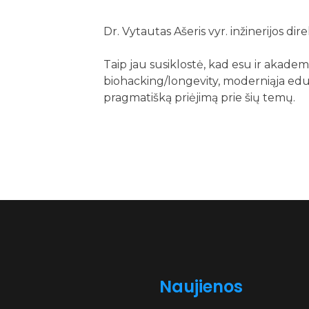
Dr. Vytautas Ašeris vyr. inžinerijos di
Taip jau susiklostė, kad esu ir akade
biohacking/longevity, moderniąja edukac
pragmatišką priėjimą prie šių temų.
Naujienos