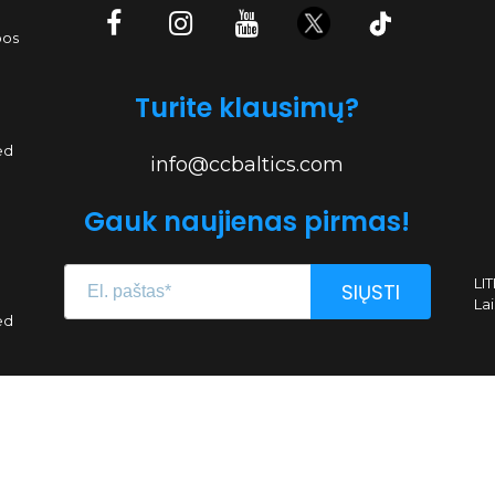
bos
Turite klausimų?
ed
info@ccbaltics.com
Gauk naujienas pirmas!
LI
SIŲSTI
Lai
ed