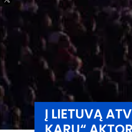
Į LIETUVĄ AT
KARŲ“ AKTOR