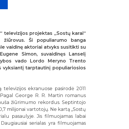
elevizijos projektas „Sostų karai“
io žiūrovus. Ši populiarumo banga
le vaidinę aktoriai atvyks susitikti su
 Eugene Simon, suvaidinęs Lanselį
sargybos vado Lordo Meryno Trento
 vyksiantį tarptautinį populiariosios
ą televizijos ekranuose pasirodė 2011
. Pagal George R. R. Martin romanus
muša žiūrimumo rekordus. Septintojo
,7 milijonai vartotojų. Ne kartą „Sostų
rialu pasaulyje. Jis filmuojamas labai
. Daugiausiai serialas yra filmuojamas