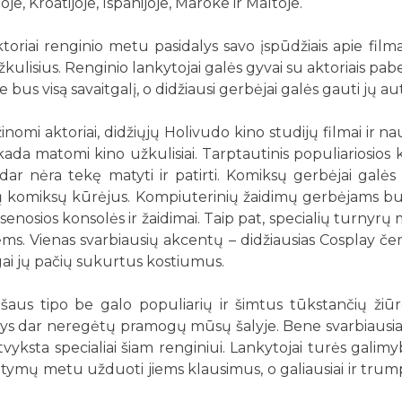
joje, Kroatijoje, Ispanijoje, Maroke ir Maltoje.
toriai renginio metu pasidalys savo įspūdžiais apie fil
 užkulisius. Renginio lankytojai galės gyvai su aktoriais p
 bus visą savaitgalį, o didžiausi gerbėjai galės gauti jų a
inomi aktoriai, didžiųjų Holivudo kino studijų filmai ir na
i kada matomi kino užkulisiai. Tarptautinis populiariosios
ko dar nėra tekę matyti ir patirti. Komiksų gerbėjai galės
nių komiksų kūrėjus. Kompiuterinių žaidimų gerbėjams bus
 – senosios konsolės ir žaidimai. Taip pat, specialių turnyrų
ėms. Vienas svarbiausių akcentų – didžiausias Cosplay čemp
gai jų pačių sukurtus kostiumus.
šaus tipo be galo populiarių ir šimtus tūkstančių žiūro
atys dar neregėtų pramogų mūsų šalyje. Bene svarbiausias
 atvyksta specialiai šiam renginiui. Lankytojai turės galimy
tymų metu užduoti jiems klausimus, o galiausiai ir trumpam