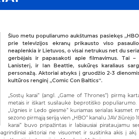
Šiuo metu populiarumo aukštumas pasiekęs „HBO“ t
prie televizijos ekranų prikausto viso pasaul
neaplenkia ir Lietuvos, o visai netrukus net du seria
gerbėjais ir papasakoti apie filmavimus. Tai –
Lanisterį, ir Ian Beattie, sukūręs karaliaus 
personažą. Aktoriai atvyks į gruodžio 2-3 dienomis
kultūros renginį „Comic Con Baltics“.
„Sostų karai“ (angl. „Game of Thrones“) pirmą kart
metais ir iškart susilaukė beprotiško populiarumo
„Ugnies ir Ledo giesmė“ kuriamas serialas kasmet 
sezono pirmąją seriją vien „HBO“ kanalu JAV žiūrėjo 10
karai“ buvo pripažintas ir labiausiai pirataujamu se
agrindiniai aktoriai ne visuomet ir susitinka akis į akį