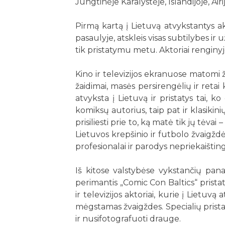
Jungtinėje Karalystėje, Islandijoje, Airi
Pirmą kartą į Lietuvą atvykstantys ak
pasaulyje, atskleis visas subtilybes ir
tik pristatymu metu. Aktoriai renginyje
Kino ir televizijos ekranuose matomi ž
žaidimai, masės persirengėlių ir reta
atvyksta į Lietuvą ir pristatys tai, 
komiksų autorius, taip pat ir klasiki
prisiliesti prie to, ką matė tik jų tėvai
Lietuvos krepšinio ir futbolo žvaigžd
profesionalai ir parodys nepriekaištin
Iš kitose valstybėse vykstančių pana
perimantis „Comic Con Baltics“ prist
ir televizijos aktoriai, kurie į Lietuvą
mėgstamas žvaigždes. Specialių prista
ir nusifotografuoti drauge.