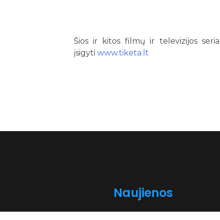
Šios ir kitos filmų ir televizijos se
įsigyti
www.tiketa.lt
Naujienos
„Saugumo formulė“: kaip „Comic