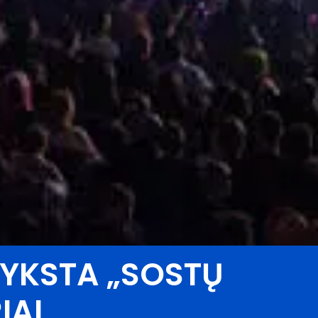
VYKSTA „SOSTŲ
IAI