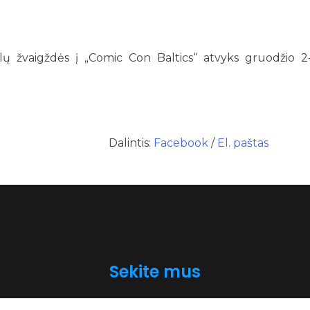
rialų žvaigždės į „Comic Con Baltics“ atvyks gruodžio 2
Dalintis:
Facebook
/
El. paštas
Sekite mus