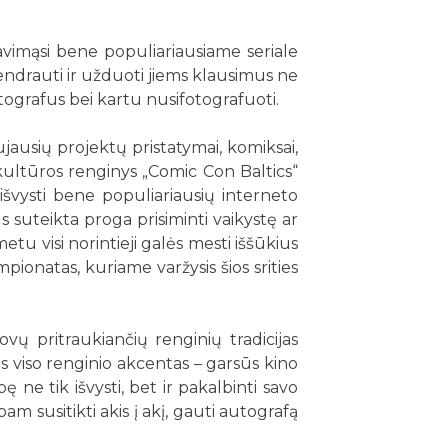
mavimąsi bene populiariausiame seriale
abendrauti ir užduoti jiems klausimus ne
utografus bei kartu nusifotografuoti.
ujausių projektų pristatymai, komiksai,
 kultūros renginys „Comic Con Baltics“
 išvysti bene populiariausių interneto
 suteikta proga prisiminti vaikystę ar
 metu visi norintieji galės mesti iššūkius
ionatas, kuriame varžysis šios srities
vų pritraukiančių renginių tradicijas
 viso renginio akcentas – garsūs kino
bę ne tik išvysti, bet ir pakalbinti savo
 susitikti akis į akį, gauti autografą